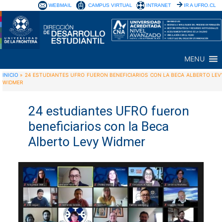
WEBMAIL
CAMPUS VIRTUAL
INTRANET
IR A UFRO.CL
MENU
INICIO
»
24 ESTUDIANTES UFRO FUERON BENEFICIARIOS CON LA BECA ALBERTO LEV
WIDMER
24 estudiantes UFRO fueron
beneficiarios con la Beca
Alberto Levy Widmer