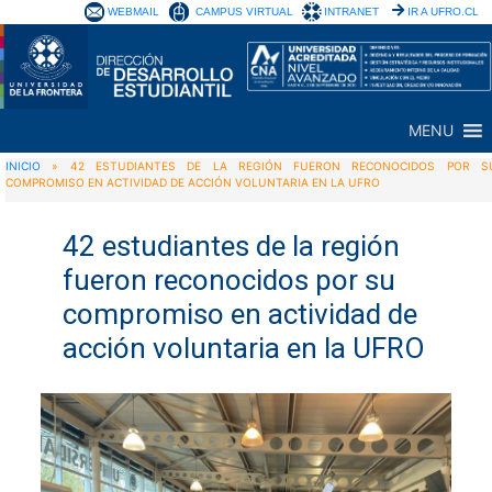
WEBMAIL
CAMPUS VIRTUAL
INTRANET
IR A UFRO.CL
MENU
INICIO
»
42 ESTUDIANTES DE LA REGIÓN FUERON RECONOCIDOS POR S
COMPROMISO EN ACTIVIDAD DE ACCIÓN VOLUNTARIA EN LA UFRO
42 estudiantes de la región
fueron reconocidos por su
compromiso en actividad de
acción voluntaria en la UFRO