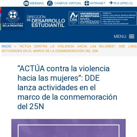
WEBMAIL
CAMPUS VIRTUAL
INTRANET
IR A UFRO.CL
MENU
INICIO
»
“ACTÚA CONTRA LA VIOLENCIA HACIA LAS MUJERES”: DDE LANZ
ACTIVIDADES EN EL MARCO DE LA CONMEMORACIÓN DEL 25N
“ACTÚA contra la violencia
hacia las mujeres”: DDE
lanza actividades en el
marco de la conmemoración
del 25N