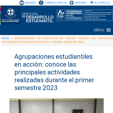
WEBMAIL
CAMPUS VIRTUAL
INTRANET
IR A UFRO.CL
MENU
INICIO
»
AGRUPACIONES ESTUDIANTILES EN ACCIÓN: CONOCE LAS PRINCIPALE
ACTIVIDADES REALIZADAS DURANTE EL PRIMER SEMESTRE 2023
Agrupaciones estudiantiles
en acción: conoce las
principales actividades
realizadas durante el primer
semestre 2023