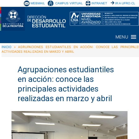
WEBMAIL
CAMPUS VIRTUAL
INTRANET
IR A UFRO.CL
MENU
INICIO
»
AGRUPACIONES ESTUDIANTILES EN ACCIÓN: CONOCE LAS PRINCIPALE
ACTIVIDADES REALIZADAS EN MARZO Y ABRIL
Agrupaciones estudiantiles
en acción: conoce las
principales actividades
realizadas en marzo y abril