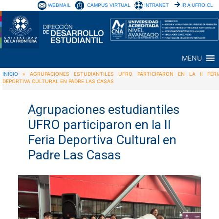
WEBMAIL
CAMPUS VIRTUAL
INTRANET
IR A UFRO.CL
MENU
INICIO
»
AGRUPACIONES ESTUDIANTILES UFRO PARTICIPARON EN LA II FERI
DEPORTIVA CULTURAL EN PADRE LAS CASAS
Agrupaciones estudiantiles
UFRO participaron en la II
Feria Deportiva Cultural en
Padre Las Casas