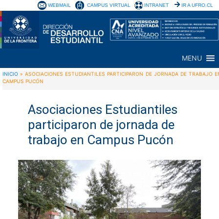
WEBMAIL
CAMPUS VIRTUAL
INTRANET
IR A UFRO.CL
MENU
INICIO
»
ASOCIACIONES ESTUDIANTILES PARTICIPARON DE JORNADA DE TRABAJO E
CAMPUS PUCÓN
Asociaciones Estudiantiles
participaron de jornada de
trabajo en Campus Pucón