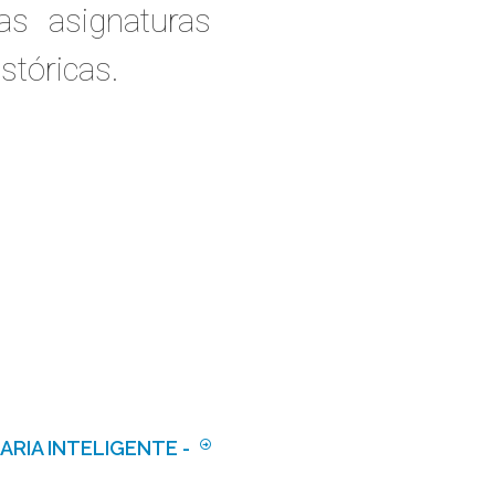
s asignaturas
istóricas.
ARIA INTELIGENTE -