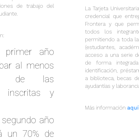
ciones de trabajo del
La Tarjeta Universitari
udiante.
credencial que entre
Frontera y que permi
todos los integran
n:
permitiendo a toda la
(estudiantes, académ
l primer año
acceso a una serie d
de forma integrad
bar al menos
identificación, prést
 de las
a biblioteca, becas 
ayudantías y laboranci
s inscritas y
Más información
aquí
l segundo año
ará un 70% de