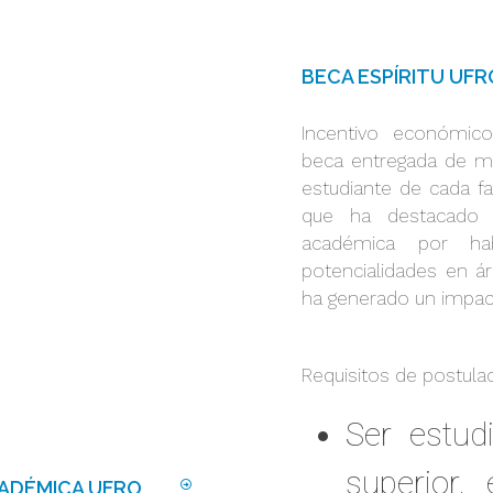
BECA ESPÍRITU UFR
Incentivo económico
beca entregada de ma
estudiante de cada f
que ha destacado 
académica por hab
potencialidades en á
ha generado un impac
Requisitos de postulac
Ser estud
superior,
CADÉMICA UFRO