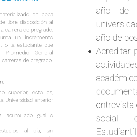
año de 
aterializado en beca
universid
e libre disposición al
a carrera de pregrado,
año de pos
 suma un incremento
l o la estudiante que
Acreditar 
r Promedio General
carreras de pregrado.
actividade
académico
n:
docume
so superior, esto es,
a Universidad anterior
entrevista
al acumulado igual o
social 
Estudiantil
tudios al día, sin