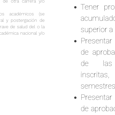
s de otra carrera y/o
Tener pro
os académicos (se
acumulado 
ral y postergación de
rave de salud del o la
superior a
cadémica nacional y/o
Presentar
de aproba
de las 
inscrita
semestres 
Presentar
de aprobac