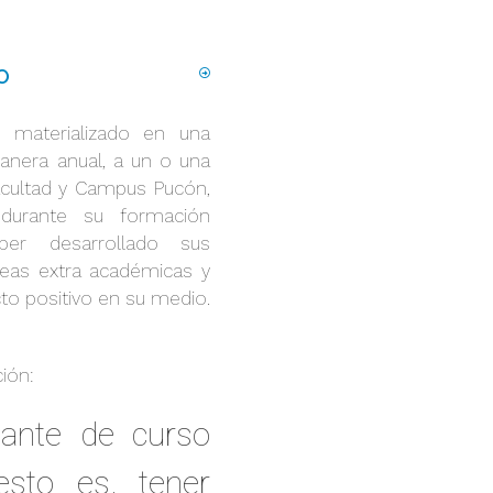
O
 materializado en una
nera anual, a un o una
acultad y Campus Pucón,
durante su formación
er desarrollado sus
reas extra académicas y
to positivo en su medio.
ión:
iante de curso
 esto es, tener