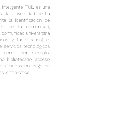
a Inteligente (TUI), es una
ga la Universidad de La
te la identificación de
tes de tu comunidad,
 comunidad universitaria
icos y funcionarios) el
e servicios tecnológicos
a como por ejemplo;
amo bibliotecario, acceso
de alimentación, pago de
as, entre otros.
.