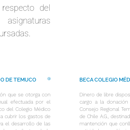
 respecto del
asignaturas
cursadas.
CO DE TEMUCO
BECA COLEGIO MÉ
ción que se otorga con
Dinero de libre dispo
nual efectuada por el
cargo a la donación 
co del Colegio Médico
Consejo Regional Tem
 a cubrir los gastos de
de Chile A.G., destina
 el desarrollo de las
mantención que conll