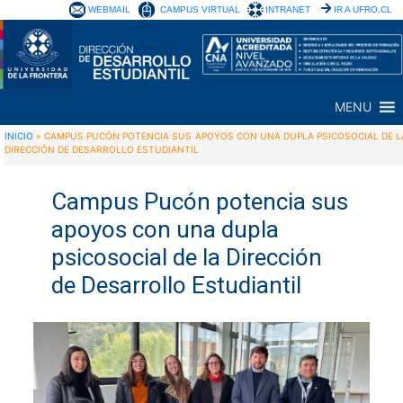
WEBMAIL
CAMPUS VIRTUAL
INTRANET
IR A UFRO.CL
MENU
INICIO
»
CAMPUS PUCÓN POTENCIA SUS APOYOS CON UNA DUPLA PSICOSOCIAL DE L
DIRECCIÓN DE DESARROLLO ESTUDIANTIL
Campus Pucón potencia sus
apoyos con una dupla
psicosocial de la Dirección
de Desarrollo Estudiantil