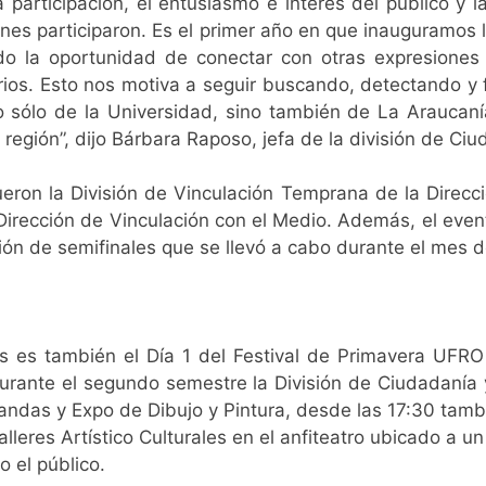
articipación, el entusiasmo e interés del público y l
enes participaron. Es el primer año en que inauguramo
o la oportunidad de conectar con otras expresiones 
ios. Esto nos motiva a seguir buscando, detectando y
l no sólo de la Universidad, sino también de La Arauc
 región”, dijo Bárbara Raposo, jefa de la división de Ci
ron la División de Vinculación Temprana de la Direcció
 Dirección de Vinculación con el Medio. Además, el event
ón de semifinales que se llevó a cabo durante el mes 
s es también el Día 1 del Festival de Primavera UFRO T
 durante el segundo semestre la División de Ciudadanía y
andas y Expo de Dibujo y Pintura, desde las 17:30 tamb
leres Artístico Culturales en el anfiteatro ubicado a u
o el público.