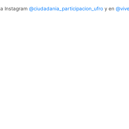
nta Instagram
@ciudadania_participacion_ufro
y en
@vive