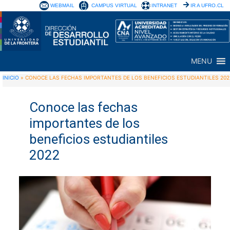
WEBMAIL
CAMPUS VIRTUAL
INTRANET
IR A UFRO.CL
MENU
INICIO
»
CONOCE LAS FECHAS IMPORTANTES DE LOS BENEFICIOS ESTUDIANTILES 202
Conoce las fechas
importantes de los
beneficios estudiantiles
2022