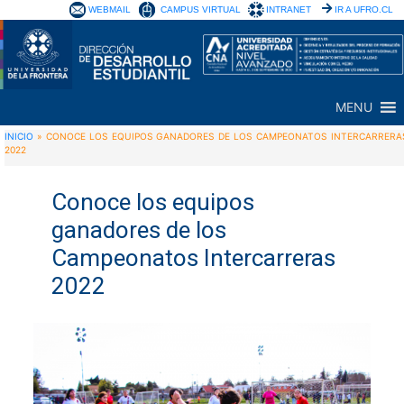
WEBMAIL
CAMPUS VIRTUAL
INTRANET
IR A UFRO.CL
MENU
INICIO
»
CONOCE LOS EQUIPOS GANADORES DE LOS CAMPEONATOS INTERCARRERA
2022
Conoce los equipos
ganadores de los
Campeonatos Intercarreras
2022