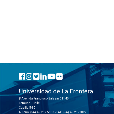
Universidad de La Frontera
Avenida Francisco Salazar 01145
Temuco - Chile
Casilla 54-D
Fono: (56) 45 232 5000 - FAX: (56) 45 2592822