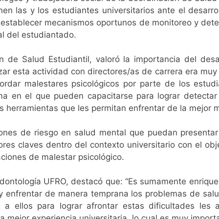
nen las y los estudiantes universitarios ante el desar
 establecer mecanismos oportunos de monitoreo y dete
l del estudiantado.
n de Salud Estudiantil, valoró la importancia del des
zar esta actividad con directores/as de carrera era muy
rdar malestares psicológicos por parte de los estudi
ma en el que pueden capacitarse para lograr detectar
 herramientas que les permitan enfrentar de la mejor m
iones de riesgo en salud mental que puedan presentar 
ores claves dentro del contexto universitario con el obj
ciones de malestar psicológico.
 Odontología UFRO, destacó que: “Es sumamente enriquec
y enfrentar de manera temprana los problemas de salu
 ellos para lograr afrontar estas dificultades le
mejor experiencia universitaria, lo cual es muy importa