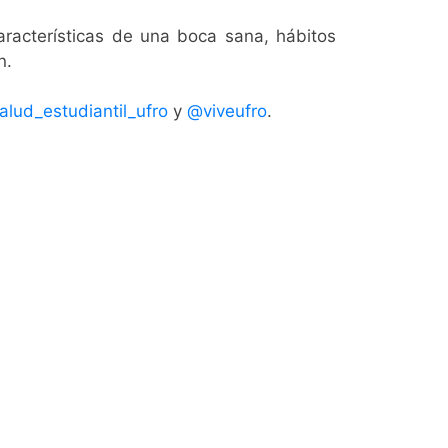
aracterísticas de una boca sana, hábitos
n.
lud_estudiantil_ufro
y
@viveufro
.