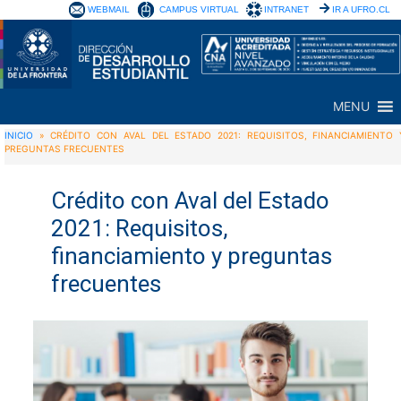
WEBMAIL
CAMPUS VIRTUAL
INTRANET
IR A UFRO.CL
MENU
INICIO
»
CRÉDITO CON AVAL DEL ESTADO 2021: REQUISITOS, FINANCIAMIENTO 
PREGUNTAS FRECUENTES
Crédito con Aval del Estado
2021: Requisitos,
financiamiento y preguntas
frecuentes