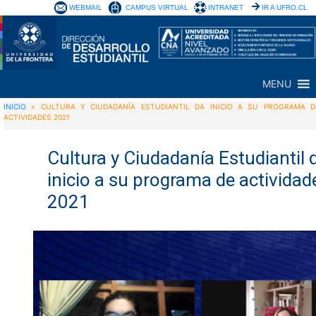
WEBMAIL
CAMPUS VIRTUAL
INTRANET
IR A UFRO.CL
MENU
INICIO
»
CULTURA Y CIUDADANÍA ESTUDIANTIL DA INICIO A SU PROGRAMA D
ACTIVIDADES 2021
Cultura y Ciudadanía Estudiantil 
inicio a su programa de actividad
2021