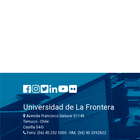
Universidad de La Frontera
Avenida Francisco Salazar 01145
Temuco - Chile
Casilla 54-D
Fono: (56) 45 232 5000 - FAX: (56) 45 2592822