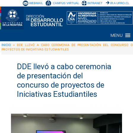
WEBMAIL
CAMPUS VIRTUAL
INTRANET
IR A UFRO.CL
MENU
INICIO
»
DDE LLEVÓ A CABO CEREMONIA DE PRESENTACIÓN DEL CONCURSO D
PROYECTOS DE INICIATIVAS ESTUDIANTILES
DDE llevó a cabo ceremonia
de presentación del
concurso de proyectos de
Iniciativas Estudiantiles