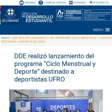
WEBMAIL
CAMPUS VIRTUAL
INTRANET
IR A UFRO.CL
MENU
INICIO
»
DDE REALIZÓ LANZAMIENTO DEL PROGRAMA “CICLO MENSTRUAL Y DEPORTE
DESTINADO A DEPORTISTAS UFRO
DDE realizó lanzamiento del
programa “Ciclo Menstrual y
Deporte” destinado a
deportistas UFRO