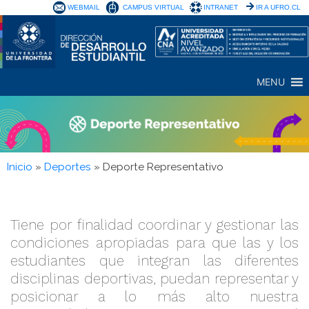
WEBMAIL
CAMPUS VIRTUAL
INTRANET
IR A UFRO.CL
MENU
Inicio
»
Deportes
»
Deporte Representativo
Tiene por finalidad coordinar y gestionar las
condiciones apropiadas para que las y los
estudiantes que integran las diferentes
disciplinas deportivas, puedan representar y
posicionar a lo más alto nuestra