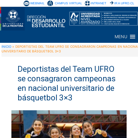
WEBMAIL
CAMPUS VIRTUAL
INTRANET
IR A UFRO.CL
MENU
INICIO
»
DEPORTISTAS DEL TEAM UFRO SE CONSAGRARON CAMPEONAS EN NACIONA
UNIVERSITARIO DE BÁSQUETBOL 3×3
Deportistas del Team UFRO
se consagraron campeonas
en nacional universitario de
básquetbol 3×3