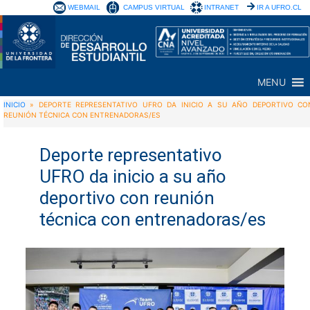
WEBMAIL
CAMPUS VIRTUAL
INTRANET
IR A UFRO.CL
MENU
INICIO
»
DEPORTE REPRESENTATIVO UFRO DA INICIO A SU AÑO DEPORTIVO CO
REUNIÓN TÉCNICA CON ENTRENADORAS/ES
Deporte representativo
UFRO da inicio a su año
deportivo con reunión
técnica con entrenadoras/es