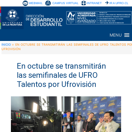
WEBMAIL
CAMPUS VIRTUAL
INTRANET
IR A UFRO.CL
MENU
INICIO
»
EN OCTUBRE SE TRANSMITIRÁN LAS SEMIFINALES DE UFRO TALENTOS PO
UFROVISIÓN
En octubre se transmitirán
las semifinales de UFRO
Talentos por Ufrovisión