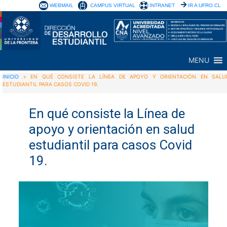
WEBMAIL
CAMPUS VIRTUAL
INTRANET
IR A UFRO.CL
MENU
INICIO
»
EN QUÉ CONSISTE LA LÍNEA DE APOYO Y ORIENTACIÓN EN SALU
ESTUDIANTIL PARA CASOS COVID 19.
En qué consiste la Línea de
apoyo y orientación en salud
estudiantil para casos Covid
19.