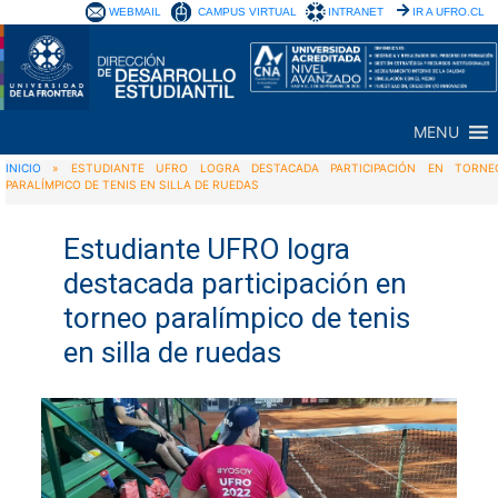
WEBMAIL
CAMPUS VIRTUAL
INTRANET
IR A UFRO.CL
MENU
INICIO
»
ESTUDIANTE UFRO LOGRA DESTACADA PARTICIPACIÓN EN TORNE
PARALÍMPICO DE TENIS EN SILLA DE RUEDAS
Estudiante UFRO logra
destacada participación en
torneo paralímpico de tenis
en silla de ruedas