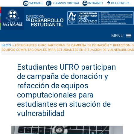
WEBMAIL
CAMPUS VIRTUAL
INTRANET
IR A UFRO.CL
MENU
INICIO
»
ESTUDIANTES UFRO PARTICIPAN DE CAMPAÑA DE DONACIÓN Y REFACCIÓN D
EQUIPOS COMPUTACIONALES PARA ESTUDIANTES EN SITUACIÓN DE VULNERABILIDAD
Estudiantes UFRO participan
de campaña de donación y
refacción de equipos
computacionales para
estudiantes en situación de
vulnerabilidad