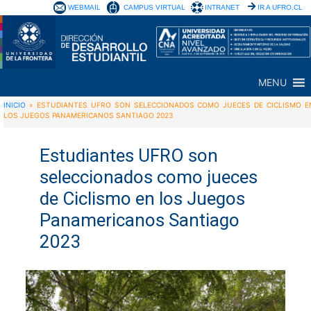
WEBMAIL
CAMPUS VIRTUAL
INTRANET
IR A UFRO.CL
MENU
INICIO
»
ESTUDIANTES UFRO SON SELECCIONADOS COMO JUECES DE CICLISMO E
LOS JUEGOS PANAMERICANOS SANTIAGO 2023
Estudiantes UFRO son
seleccionados como jueces
de Ciclismo en los Juegos
Panamericanos Santiago
2023