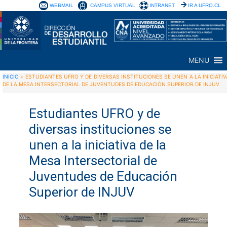
WEBMAIL
CAMPUS VIRTUAL
INTRANET
IR A UFRO.CL
MENU
INICIO
»
ESTUDIANTES UFRO Y DE DIVERSAS INSTITUCIONES SE UNEN A LA INICIATIV
DE LA MESA INTERSECTORIAL DE JUVENTUDES DE EDUCACIÓN SUPERIOR DE INJUV
Estudiantes UFRO y de
diversas instituciones se
unen a la iniciativa de la
Mesa Intersectorial de
Juventudes de Educación
Superior de INJUV