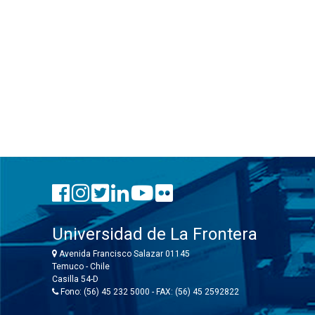
Universidad de La Frontera
Avenida Francisco Salazar 01145
Temuco - Chile
Casilla 54-D
Fono: (56) 45 232 5000 - FAX: (56) 45 2592822