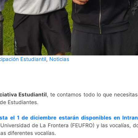
ipación Estudiantil
,
Noticias
iciativa Estudiantil
, te contamos todo lo que necesitas
 de Estudiantes.
ta el 1 de diciembre estarán disponibles en Intran
Universidad de La Frontera (FEUFRO) y las vocalías, d
as diferentes vocalías.