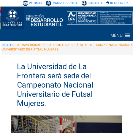
WEBMAIL
CAMPUS VIRTUAL
INTRANET
IR A UFRO.CL
MENU
INICIO
»
LA UNIVERSIDAD DE LA FRONTERA SERÁ SEDE DEL CAMPEONATO NACIONA
UNIVERSITARIO DE FUTSAL MUJERES.
La Universidad de La
Frontera será sede del
Campeonato Nacional
Universitario de Futsal
Mujeres.