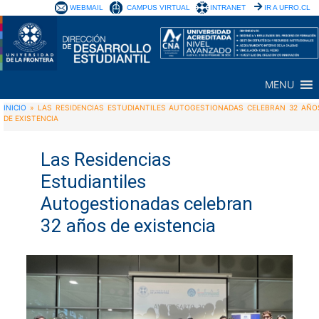
WEBMAIL
CAMPUS VIRTUAL
INTRANET
IR A UFRO.CL
MENU
INICIO
»
LAS RESIDENCIAS ESTUDIANTILES AUTOGESTIONADAS CELEBRAN 32 AÑO
DE EXISTENCIA
Las Residencias
Estudiantiles
Autogestionadas celebran
32 años de existencia