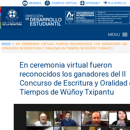
WEBMAIL
CAMPUS VIRTUAL
INTRANET
IR A UFRO.CL
MENU
INICIO
»
EN CEREMONIA VIRTUAL FUERON RECONOCIDOS LOS GANADORES DEL I
CONCURSO DE ESCRITURA Y ORALIDAD EN TIEMPOS DE WÜÑOY TXIPANTU
En ceremonia virtual fueron
reconocidos los ganadores del II
Concurso de Escritura y Oralidad
Tiempos de Wüñoy Txipantu