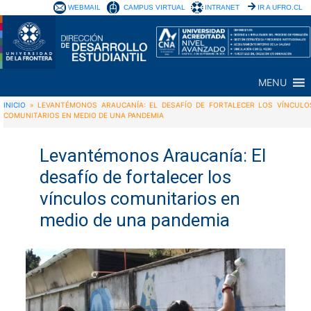
WEBMAIL
CAMPUS VIRTUAL
INTRANET
IR A UFRO.CL
MENU
INICIO
»
LEVANTÉMONOS ARAUCANÍA: EL DESAFÍO DE FORTALECER LOS VÍNCULO
COMUNITARIOS EN MEDIO DE UNA PANDEMIA
Levantémonos Araucanía: El
desafío de fortalecer los
vínculos comunitarios en
medio de una pandemia