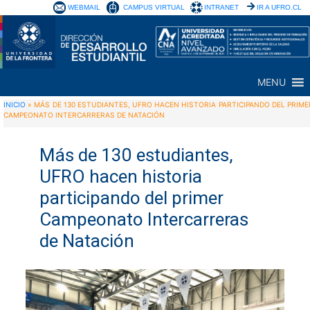
WEBMAIL
CAMPUS VIRTUAL
INTRANET
IR A UFRO.CL
MENU
INICIO
»
MÁS DE 130 ESTUDIANTES, UFRO HACEN HISTORIA PARTICIPANDO DEL PRIME
CAMPEONATO INTERCARRERAS DE NATACIÓN
Más de 130 estudiantes,
UFRO hacen historia
participando del primer
Campeonato Intercarreras
de Natación