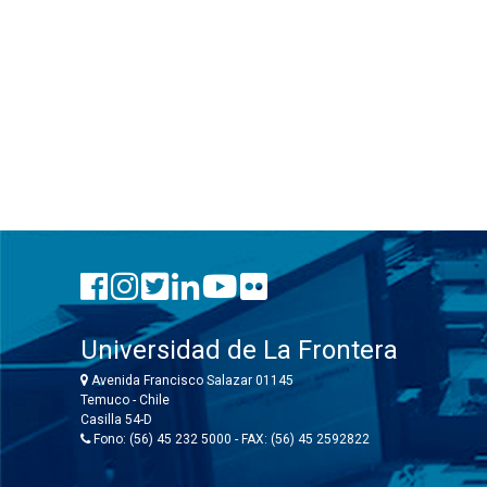
Universidad de La Frontera
Avenida Francisco Salazar 01145
Temuco - Chile
Casilla 54-D
Fono: (56) 45 232 5000 - FAX: (56) 45 2592822