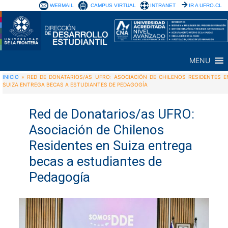
WEBMAIL
CAMPUS VIRTUAL
INTRANET
IR A UFRO.CL
MENU
INICIO
»
RED DE DONATARIOS/AS UFRO: ASOCIACIÓN DE CHILENOS RESIDENTES E
SUIZA ENTREGA BECAS A ESTUDIANTES DE PEDAGOGÍA
Red de Donatarios/as UFRO:
Asociación de Chilenos
Residentes en Suiza entrega
becas a estudiantes de
Pedagogía