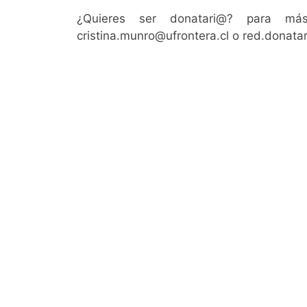
¿Quieres ser donatari@? para más
cristina.munro@ufrontera.cl o red.donata