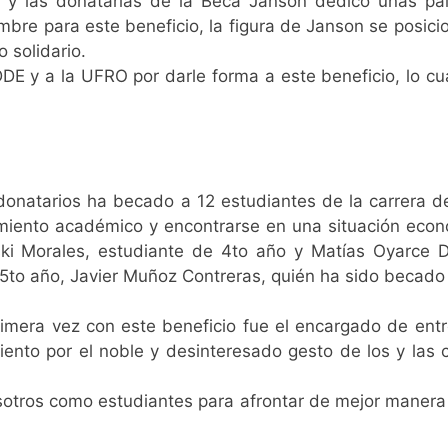
s y las donatarias de la Beca Janson dedicó unas pal
e para este beneficio, la figura de Janson se posicio
 solidario.
DE y a la UFRO por darle forma a este beneficio, lo cu
donatarios ha becado a 12 estudiantes de la carrera d
miento académico y encontrarse en una situación econ
ski Morales, estudiante de 4to año y Matías Oyarce 
e 5to año, Javier Muñoz Contreras, quién ha sido becado
imera vez con este beneficio fue el encargado de ent
to por el noble y desinteresado gesto de los y las c
sotros como estudiantes para afrontar de mejor manera