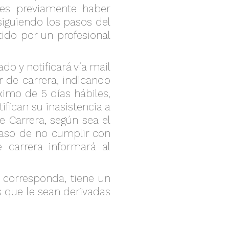
bes previamente haber
siguiendo los pasos del
tido por un profesional
do y notificará vía mail
or de carrera, indicando
ximo de 5 días hábiles,
ifican su inasistencia a
de Carrera, según sea el
 caso de no cumplir con
de carrera informará al
n corresponda, tiene un
es que le sean derivadas