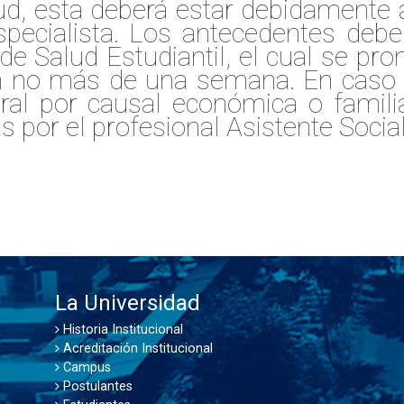
ud, esta deberá estar debidamente 
specialista. Los antecedentes debe
de Salud Estudiantil, el cual se pro
en no más de una semana. En caso d
ral por causal económica o familia
as por el profesional Asistente Social
La Universidad
Historia Institucional
Acreditación Institucional
Campus
Postulantes