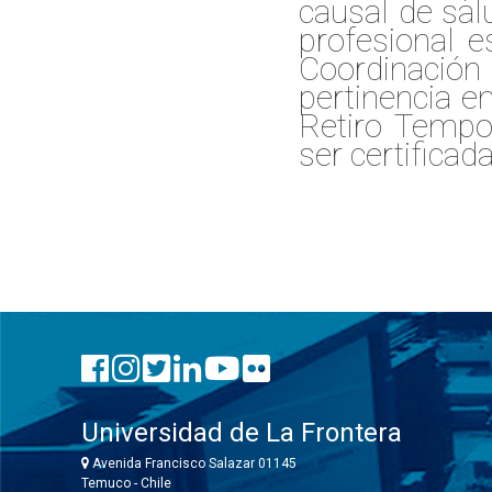
causal de sal
profesional e
Coordinación 
pertinencia 
Retiro Tempo
ser certificad
Universidad de La Frontera
Avenida Francisco Salazar 01145
Temuco - Chile