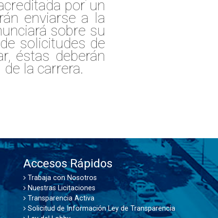
acreditada por un
rán enviarse a la
nunciará sobre su
e solicitudes de
r, éstas deberán
 de la carrera.
Accesos Rápidos
Trabaja con Nosotros
Nuestras Licitaciones
Transparencia Activa
Solicitud de Información Ley de Transparencia