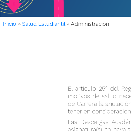
Inicio
»
Salud Estudiantil
»
Administración
El artículo 25° del R
motivos de salud neces
de Carrera la anulaci
tener en consideración 
Las Descargas Académ
asignatura(s) no haya 