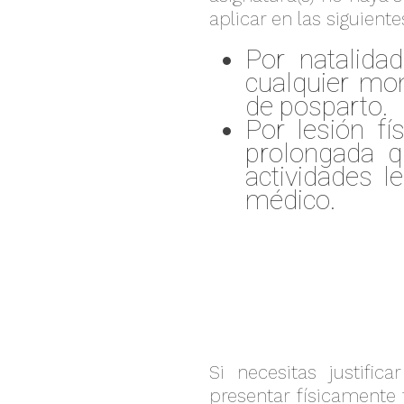
aplicar en las siguiente
Por natalidad
cualquier mo
de posparto.
Por lesión f
prolongada q
actividades l
médico.
Si necesitas justific
presentar físicamente t