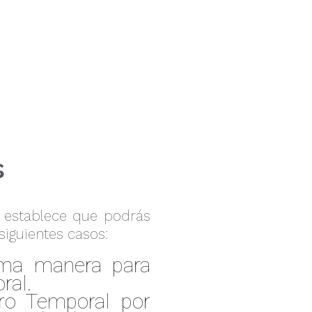
s
o establece que podrás
siguientes casos:
sma manera para
ral.
iro Temporal por