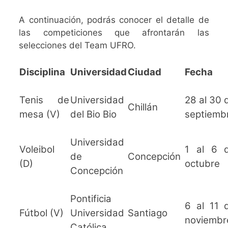
A continuación, podrás conocer el detalle de
las competiciones que afrontarán las
selecciones del Team UFRO.
Disciplina
Universidad
Ciudad
Fecha
Tenis de
Universidad
28 al 30 
Chillán
mesa (V)
del Bio Bio
septiemb
Universidad
Voleibol
1 al 6 
de
Concepción
(D)
octubre
Concepción
Pontificia
6 al 11 
Fútbol (V)
Universidad
Santiago
noviembr
Católica