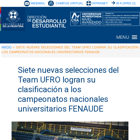
WEBMAIL
CAMPUS VIRTUAL
INTRANET
IR A UFRO.CL
MENU
INICIO
»
SIETE NUEVAS SELECCIONES DEL TEAM UFRO LOGRAN SU CLASIFICACIÓN 
LOS CAMPEONATOS NACIONALES UNIVERSITARIOS FENAUDE
Siete nuevas selecciones del
Team UFRO logran su
clasificación a los
campeonatos nacionales
universitarios FENAUDE