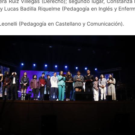
iera Ruiz Villegas (Derecho); segundo lugar, Constanza
 y Lucas Badilla Riquelme (Pedagogía en Inglés y Enfer
onelli (
Pedagogía en Castellano y Comunicación).