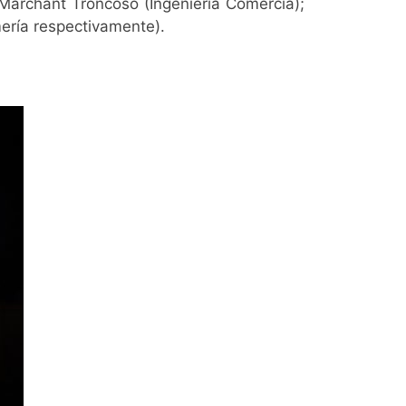
 Marchant Troncoso (Ingeniería Comercia);
mería respectivamente).