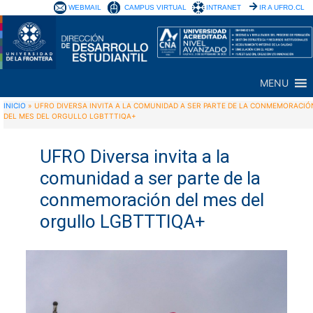
WEBMAIL
CAMPUS VIRTUAL
INTRANET
IR A UFRO.CL
MENU
INICIO
»
UFRO DIVERSA INVITA A LA COMUNIDAD A SER PARTE DE LA CONMEMORACIÓ
DEL MES DEL ORGULLO LGBTTTIQA+
UFRO Diversa invita a la
comunidad a ser parte de la
conmemoración del mes del
orgullo LGBTTTIQA+