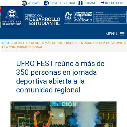
WEBMAIL
CAMPUS VIRTUAL
INTRANET
IR A UFRO.CL
MENU
INICIO
»
UFRO FEST REÚNE A MÁS DE 350 PERSONAS EN JORNADA DEPORTIVA ABIERT
A LA COMUNIDAD REGIONAL
UFRO FEST reúne a más de
350 personas en jornada
deportiva abierta a la
comunidad regional