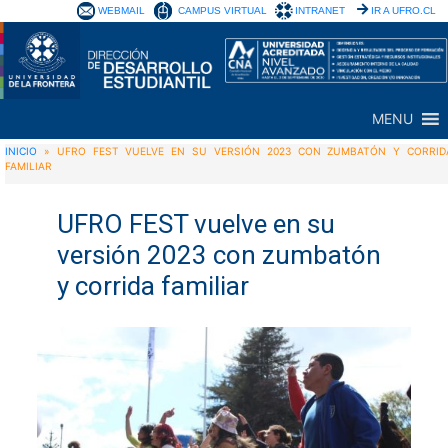
WEBMAIL
CAMPUS VIRTUAL
INTRANET
IR A UFRO.CL
MENU
INICIO
»
UFRO FEST VUELVE EN SU VERSIÓN 2023 CON ZUMBATÓN Y CORRID
FAMILIAR
UFRO FEST vuelve en su
versión 2023 con zumbatón
y corrida familiar