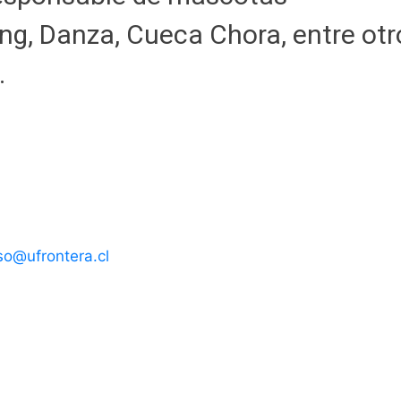
ung, Danza, Cueca Chora, entre otr
.
so@ufrontera.cl