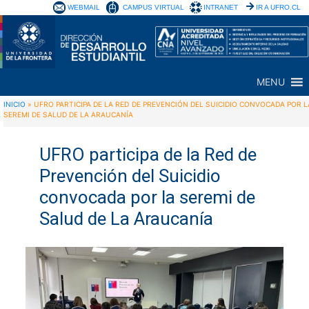
WEBMAIL
CAMPUS VIRTUAL
INTRANET
IR A UFRO.CL
MENU
INICIO
»
UFRO PARTICIPA DE LA RED DE PREVENCIÓN DEL SUICIDIO CONVOCADA POR L
SEREMI DE SALUD DE LA ARAUCANÍA
UFRO participa de la Red de
Prevención del Suicidio
convocada por la seremi de
Salud de La Araucanía