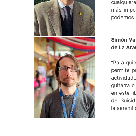
cualquiera
más impor
podemos 
Simón Val
de La Ara
“Para qui
permite p
actividade
guitarra o
en este li
del Suici
la seremi 