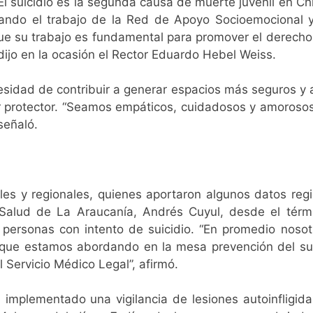
 El suicidio es la segunda causa de muerte juvenil en 
yando el trabajo de la Red de Apoyo Socioemocional y
ue su trabajo es fundamental para promover el derecho 
 dijo en la ocasión el Rector Eduardo Hebel Weiss.
cesidad de contribuir a generar espacios más seguros y 
or protector. “Seamos empáticos, cuidadosos y amoroso
señaló.
s y regionales, quienes aportaron algunos datos region
alud de La Araucanía, Andrés Cuyul, desde el térm
personas con intento de suicidio. “En promedio nosot
que estamos abordando en la mesa prevención del sui
l Servicio Médico Legal”, afirmó.
 implementado una vigilancia de lesiones autoinfligida