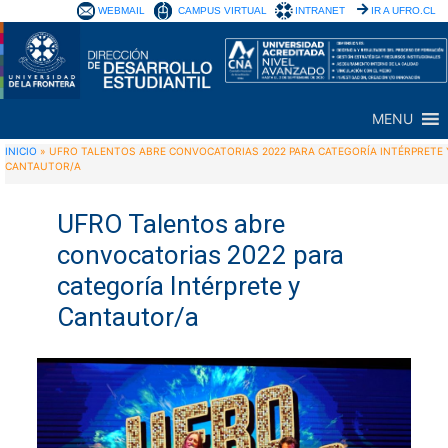
WEBMAIL
CAMPUS VIRTUAL
INTRANET
IR A UFRO.CL
MENU
INICIO
»
UFRO TALENTOS ABRE CONVOCATORIAS 2022 PARA CATEGORÍA INTÉRPRETE 
CANTAUTOR/A
UFRO Talentos abre
convocatorias 2022 para
categoría Intérprete y
Cantautor/a