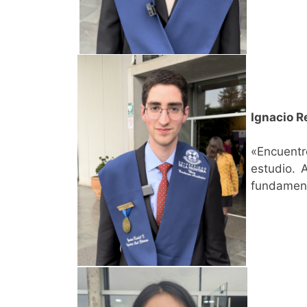
Ignacio R
«Encuent
estudio. 
fundament