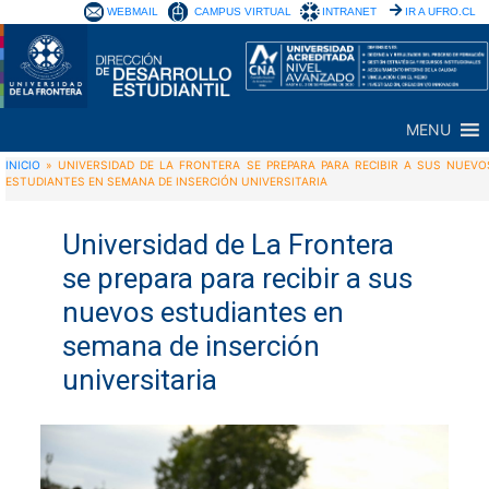
WEBMAIL
CAMPUS VIRTUAL
INTRANET
IR A UFRO.CL
MENU
INICIO
»
UNIVERSIDAD DE LA FRONTERA SE PREPARA PARA RECIBIR A SUS NUEVO
ESTUDIANTES EN SEMANA DE INSERCIÓN UNIVERSITARIA
Universidad de La Frontera
se prepara para recibir a sus
nuevos estudiantes en
semana de inserción
universitaria