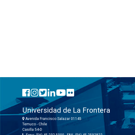
Universidad de La Frontera
Avenida Francisco Salazar 01145
Temuco - Chile
Casilla 54-D